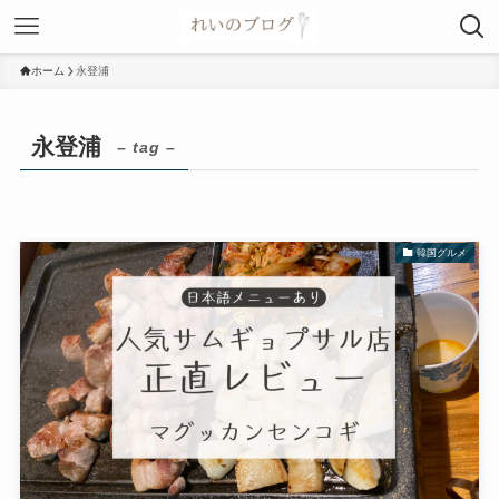
ホーム
永登浦
永登浦
– tag –
韓国グルメ