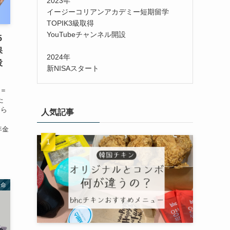
2023年
イージーコリアンアカデミー短期留学
TOPIK3級取得
YouTubeチャンネル開設
5
保
2024年
投
新NISAスタート
金＝
た
もら
人気記事
年金
生命