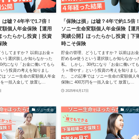
は嘘？4年半で1.7倍！
「保険は損」は嘘？4年で約1.5倍
変額個人年金保険【運用
ソニー生命変額個人年金保険【運
ほったらかし投資｜投資
実績公開】ほったらかし投資｜下
保険
時こそ保険
うしてますか？ 以前はお金＝
貯金の管理、どうしてますか？ 以前はお
という選択肢しか知らなかった
貯めるor使うという選択肢しか知らなかっ
30代になり「お金に働いてもら
私。 しかし、30代になり「お金に働いて
という投資の考えを知りまし
う＝増やす」という投資の考えを知りまし
では ソニー生命の変額個人年金
た。 この記事では ソニー生命の変額個人
円を一括入金して 放置し...
保険に 400万円を一括入金して 放置し...
日
2025年6月17日
ソニー生命
ソニー