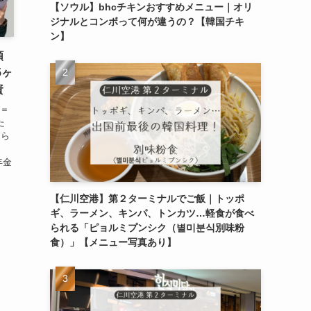
【ソウル】bhcチキンおすすめメニュー｜オリ
ジナルとコンボって何が違うの？【韓国チキ
ン】
額
5ヶ
資
金＝
た
もら
年金
【仁川空港】第２ターミナルでご飯｜トッポ
ギ、ラーメン、キンパ、トンカツ…軽食が食べ
られる「ピョルミプンシク（별미분식別味粉
食）」【メニュー写真あり】