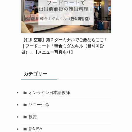
【仁川空港】第２ターミナルでご飯ならここ！
｜フードコート「韓食ミダムキル（한식미담
길）」【メニュー写真あり】
カテゴリー
オンライン日本語教師
ソニー生命
投資
新NISA