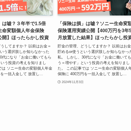
は嘘？３年半で1.5倍
「保険は損」は嘘？ソニー生命変
生命変額個人年金保険
保険運用実績公開【400万円を3年
公開】ほったらかし投資
月放置した結果】ほったらかし投
うしてますか？ 以前はお金＝
貯金の管理、どうしてますか？ 以前はお
という選択肢しか知らなかった
貯めるor使うという選択肢しか知らなかっ
30代になり「お金に働いてもら
私。 しかし、30代になり「お金に働いて
という投資の考えを知りまし
う＝増やす」という投資の考えを知りまし
では ソニー生命の変額個人年金
た。 この記事では ソニー生命の変額個人
円を一括入金して 放置し...
保険に 400万円を一括入金して 放置し...
2024年11月3日