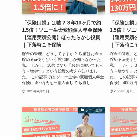
「保険は損」は嘘？３年10ヶ月で約
「保険は損
1.5倍！ソニー生命変額個人年金保険
1.5倍！ソ
【運用実績公開】ほったらかし投資
【運用実績
｜下落時こそ保険
｜下落時こ
貯金の管理、どうしてますか？ 以前はお金＝
貯金の管理、ど
貯めるor使うという選択肢しか知らなかった
貯めるor使う
私。 しかし、30代になり「お金に働いてもら
私。 しかし、
う＝増やす」という投資の考えを知りまし
う＝増やす」
た。 この記事では ソニー生命の変額個人年金
た。 この記事
保険に 400万円を一括入金して 放置し...
保険に 400万
2025年4月21日
2025年3月10日
ソニー生命