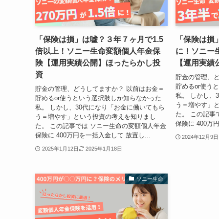
「保険は損」は嘘？３年７ヶ月で1.5
「保険は損」
倍以上！ソニー生命変額個人年金保
に！ソニー
険【運用実績公開】ほったらかし投
【運用実績
資
貯金の管理、ど
貯めるor使う
貯金の管理、どうしてますか？ 以前はお金＝
私。 しかし、
貯めるor使うという選択肢しか知らなかった
う＝増やす」
私。 しかし、30代になり「お金に働いてもら
た。 この記事
う＝増やす」という投資の考えを知りまし
保険に 400万
た。 この記事では ソニー生命の変額個人年金
保険に 400万円を一括入金して 放置し...
2024年12月9日
2025年1月12日
2025年1月18日
ソニー生命