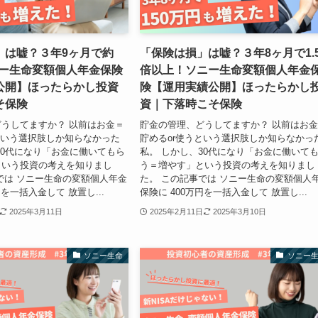
」は嘘？３年9ヶ月で約
「保険は損」は嘘？３年8ヶ月で1.
ニー生命変額個人年金保険
倍以上！ソニー生命変額個人年金
公開】ほったらかし投資
険【運用実績公開】ほったらかし
そ保険
資｜下落時こそ保険
うしてますか？ 以前はお金＝
貯金の管理、どうしてますか？ 以前はお
という選択肢しか知らなかった
貯めるor使うという選択肢しか知らなかっ
30代になり「お金に働いてもら
私。 しかし、30代になり「お金に働いて
という投資の考えを知りまし
う＝増やす」という投資の考えを知りまし
では ソニー生命の変額個人年金
た。 この記事では ソニー生命の変額個人
円を一括入金して 放置し...
保険に 400万円を一括入金して 放置し...
2025年3月11日
2025年2月11日
2025年3月10日
ソニー生命
ソニー