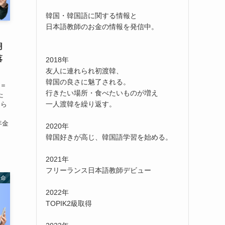
韓国・韓国語に関する情報と
日本語教師のお金の情報を発信中。
！
用
落
2018年
友人に連れられ初渡韓、
韓国の良さに魅了される。
金＝
行きたい場所・食べたいものが増え
た
一人渡韓を繰り返す。
もら
年金
2020年
韓国好きが高じ、韓国語学習を始める。
2021年
フリーランス日本語教師デビュー
生命
2022年
TOPIK2級取得