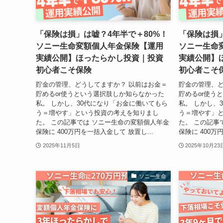
「保険は損」は嘘？4年半で＋80%！
「保険は損」
ソニー生命変額個人年金保険【運用
ソニー生命
実績公開】ほったらかし投資｜投資
実績公開】
初心者こそ保険
初心者こそ
貯金の管理、どうしてますか？ 以前はお金＝
貯金の管理、ど
貯めるor使うという選択肢しか知らなかった
貯めるor使う
私。 しかし、30代になり「お金に働いてもら
私。 しかし、
う＝増やす」という投資の考えを知りまし
う＝増やす」
た。 この記事では ソニー生命の変額個人年金
た。 この記事
保険に 400万円を一括入金して 放置し...
保険に 400万
2025年11月5日
2025年10月23
ソニー生命