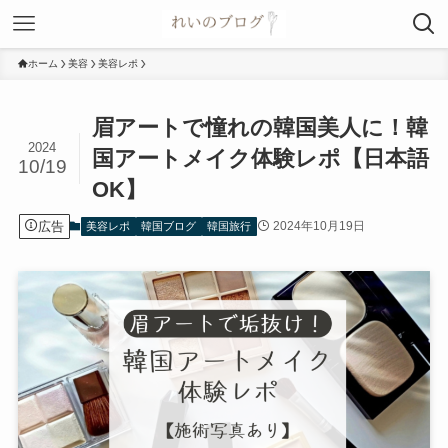
ホーム
美容
美容レポ
眉アートで憧れの韓国美人に！韓
2024
国アートメイク体験レポ【日本語
10/19
OK】
広告
2024年10月19日
美容レポ
韓国ブログ
韓国旅行