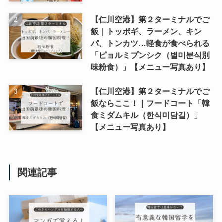
【仁川空港】第２ターミナルでご
飯｜トッポギ、ラーメン、キン
パ、トンカツ…軽食が食べられる
「ピョルミプンシク（별미분식別
味粉食）」【メニュー写真あり】
【仁川空港】第２ターミナルでご
飯ならここ！｜フードコート「韓
食ミダムキル（한식미담길）」
【メニュー写真あり】
関連記事