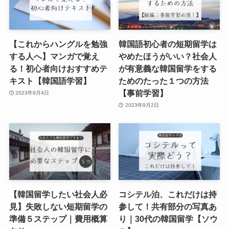
【これからハングルを勉強
韓国語初心者の短期留学は
する人へ】マンガで覚え
やめたほうがいい？社会人
る！初心者向けおすすめテ
が有意義な韓国留学をする
キスト【韓国語学習】
ためのたった１つの方法
【事前学習】
2023年9月4日
2023年9月2日
【韓国留学したい社会人必
コシテル泊、これだけは持
見】失敗しない短期留学の
参して！共有部分の写真あ
準備５ステップ｜費用概算
り｜30代の韓国留学【ソウ