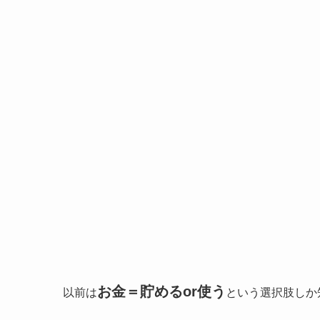
お金＝貯めるor使う
以前は
という選択肢しか