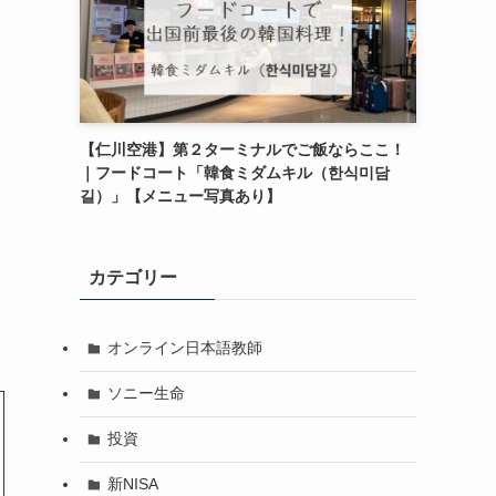
【仁川空港】第２ターミナルでご飯ならここ！
｜フードコート「韓食ミダムキル（한식미담
길）」【メニュー写真あり】
カテゴリー
オンライン日本語教師
ソニー生命
投資
新NISA