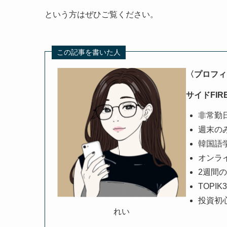
という方はぜひご覧ください。
この記事を書いた人
〈プロフィ
サイドFI
非常勤
週末のみi
韓国語
オンラ
2週間の
TOPI
投資初
れい