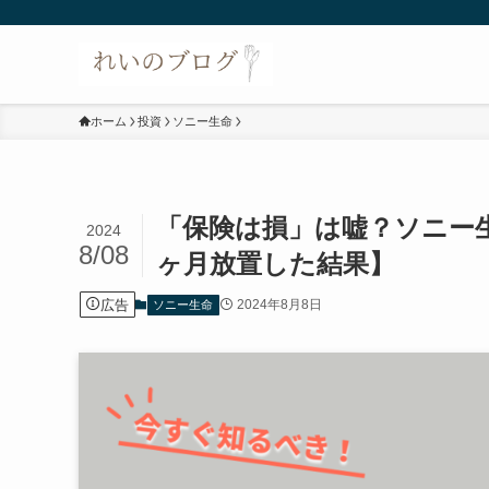
ホーム
投資
ソニー生命
「保険は損」は嘘？ソニー生
2024
8/08
ヶ月放置した結果】
広告
2024年8月8日
ソニー生命