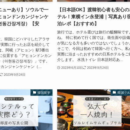
ニューあり】ソウルで一
【日本語OK】渡韓初心者も安心の
ヒョンドンカンジャンケ
テル！東横イン永登浦｜写真あり
현동간장게장）【安
泊レポ【おすすめ】
旅行では、ホテル選びは旅行の醍醐味です
ね。 特に初めて行く国では、衛生面や設
は、韓国にどハマりしたアラサ
が気になる方も多いのではないでしょうか
で実際に行ったお店を紹介して
そこで、今回は初めて韓国へ行く方へ、私
は、阿峴（アヒョン）駅3番出
実際に泊まったおすすめの日系ホテルをご
に位置する「アヒョンドンカン
介します。 水洗トイレ 日本語対応あ...
ン（아현동간장게장）」です。
カンジャンケジャン（...
2023年6月10日
2023年9月24日
2023年9月24日
韓国留学
韓国グ