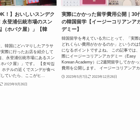
OK！】おいしいスンデク
実際にかかった留学費用公開｜30
！永登浦伝統市場のスン
の韓国留学【イージーコリアンア
집（ホバク屋）」【韓
デミー】
韓国留学を考えている方にとって、「実際
どれくらい費用がかかるのか」というのは
は、韓国にどハマりしたアラサ
になるポイントですよね。 この記事では
で実際に行ったお店を紹介して
際にイージーコリアンアカデミー（Easy
は、永登浦伝統市場にあるスン
Korean Academy）に2週間留学してかか
ホバク屋）」です。 【호박집
費用を公開します。 イージーコリアンアカ.
 ホテルの近くでスンデが食べ
していたら、ここがヒ...
2023年5月7日
2023年12月26日
2023年9月26日