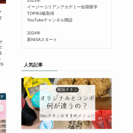
2023年
イージーコリアンアカデミー短期留学
ン
TOPIK3級取得
ギ
YouTubeチャンネル開設
2024年
新NISAスタート
サ
て
徒
ル
9
人気記事
留学