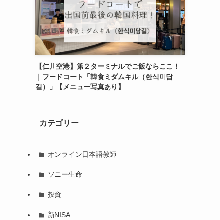
【仁川空港】第２ターミナルでご飯ならここ！
｜フードコート「韓食ミダムキル（한식미담
길）」【メニュー写真あり】
カテゴリー
オンライン日本語教師
ソニー生命
投資
新NISA