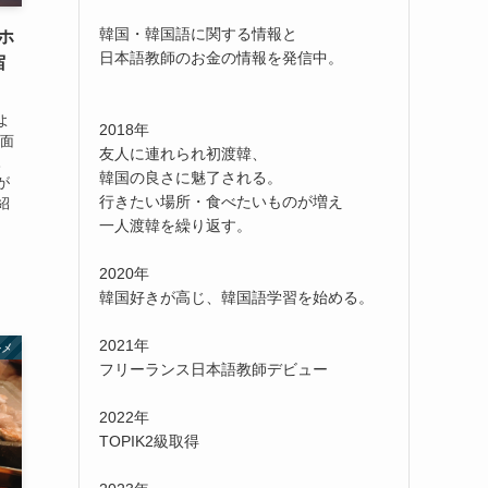
韓国・韓国語に関する情報と
ホ
日本語教師のお金の情報を発信中。
宿
よ
2018年
備面
友人に連れられ初渡韓、
。
韓国の良さに魅了される。
が
行きたい場所・食べたいものが増え
紹
一人渡韓を繰り返す。
2020年
韓国好きが高じ、韓国語学習を始める。
2021年
ルメ
フリーランス日本語教師デビュー
2022年
TOPIK2級取得