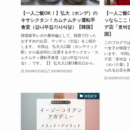
【一人ご飯OK！】弘大（ホンデ）の
【一人ご飯
キサシクタン！カムナムチッ運転手
ッならここ
食堂（감나무집기사식당）【韓国】
デ店「호박
国】
韓国留学レポの番外編として、韓国で行った
おすすめのお店、マッチッ（맛집）をご紹介
このブログで
します。 今回は、弘大入口駅（ホンデイック
ー女子が韓国
駅）から徒歩8分に位置するキサシクタン「カ
います。 今回
ムナムチッ運転手食堂（감나무집기사식
デ店「호박집（
당）」です。 【】 弘大入口駅3番出口から...
（ホバク屋）】
られるお店を探
2023年5月26日
2023年9月26日
2023年5月14日
韓国留学