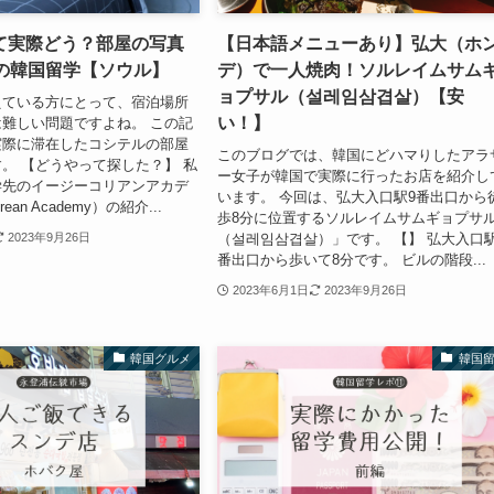
て実際どう？部屋の写真
【日本語メニューあり】弘大（ホ
代の韓国留学【ソウル】
デ）で一人焼肉！ソルレイムサム
ョプサル（설레임삼겹살）【安
えている方にとって、宿泊場所
い！】
難しい問題ですよね。 この記
実際に滞在したコシテルの部屋
このブログでは、韓国にどハマりしたアラ
。 【どうやって探した？】 私
ー女子が韓国で実際に行ったお店を紹介し
学先のイージーコリアンアカデ
います。 今回は、弘大入口駅9番出口から
rean Academy）の紹介...
歩8分に位置するソルレイムサムギョプサ
（설레임삼겹살）」です。 【】 弘大入口駅
2023年9月26日
番出口から歩いて8分です。 ビルの階段...
2023年6月1日
2023年9月26日
韓国グルメ
韓国