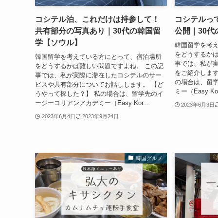
コシテル泊、これだけは持参して！
コシテルっ
共有部分の写真あり｜30代の韓国留
公開｜30
学【ソウル】
韓国留学を考
をどうするかは
韓国留学を考えている方にとって、宿泊場所
事では、私が
をどうするかは難しい問題ですよね。 この記
をご紹介します
事では、私が実際に滞在したコシテルのサー
の場合は、留
ビスや共有部分についてお話しします。 【ど
ミー（Easy Ko
うやって探した？】 私の場合は、留学先のイ
ージーコリアンアカデミー（Easy Kor...
2023年6月3日
2023年6月4日
2023年9月24日
韓国グルメ