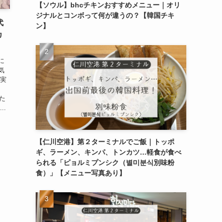
【ソウル】bhcチキンおすすめメニュー｜オリ
ジナルとコンボって何が違うの？【韓国チキ
代
ン】
カ
に
気
、実
った
..
【仁川空港】第２ターミナルでご飯｜トッポ
ギ、ラーメン、キンパ、トンカツ…軽食が食べ
られる「ピョルミプンシク（별미분식別味粉
食）」【メニュー写真あり】