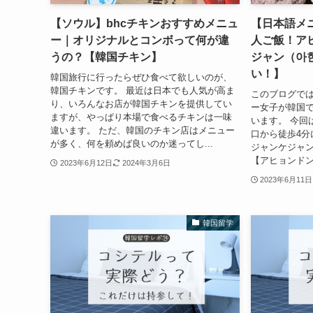
【ソウル】bhcチキンおすすめメニュ
【日本語メ
ー｜オリジナルとコンボって何が違
人ご飯！ア
うの？【韓国チキン】
ジャン（아
い！】
韓国旅行に行ったらぜひ食べて欲しいのが、
韓国チキンです。 最近は日本でも人気が高ま
このブログで
り、いろんなお店が韓国チキンを提供してい
ー女子が韓国
ますが、やっぱり本場で食べるチキンは一味
います。 今回
違います。 ただ、韓国のチキン店はメニュー
口から徒歩4分
が多く、何を頼めば良いのか迷ってし...
ジャンケジャ
【アヒョンドン
2023年6月12日
2024年3月6日
2023年6月11日
韓国留学