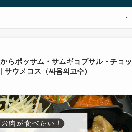
前からポッサム・サムギョプサル・チョ
｜サウメコス（싸움의고수）
日