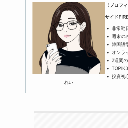
〈プロフィ
サイドFI
非常勤
週末のみi
韓国語
オンラ
2週間の
TOPI
投資初
れい