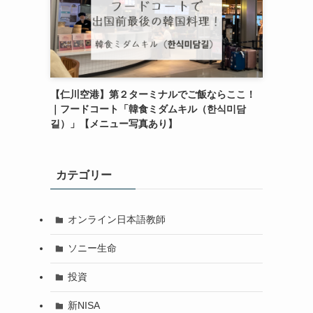
【仁川空港】第２ターミナルでご飯ならここ！
｜フードコート「韓食ミダムキル（한식미담
길）」【メニュー写真あり】
カテゴリー
オンライン日本語教師
ソニー生命
投資
新NISA